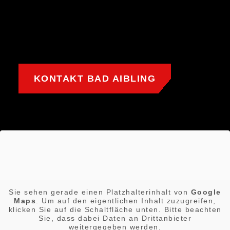
KONTAKT BAD AIBLING
Sie sehen gerade einen Platzhalterinhalt von
Google
Maps
. Um auf den eigentlichen Inhalt zuzugreifen,
klicken Sie auf die Schaltfläche unten. Bitte beachten
Sie, dass dabei Daten an Drittanbieter
weitergegeben werden.